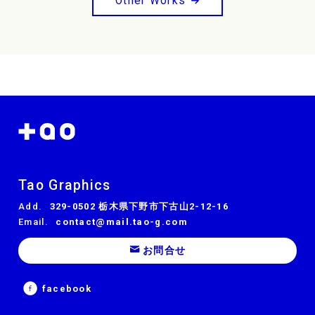
Other Works
Tao Graphics
Add.
329-0502 栃木県下野市下古山2-12-16
Email.
contact@mail.tao-g.com
お問合せ
facebook