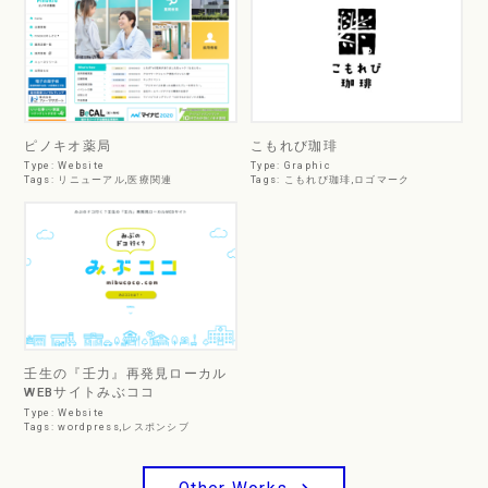
ピノキオ薬局
こもれび珈琲
Type:
Website
Type:
Graphic
Tags:
リニューアル
,
医療関連
Tags:
こもれび珈琲
,
ロゴマーク
壬生の『壬力』再発見ローカル
WEBサイト
みぶココ
Type:
Website
Tags:
wordpress
,
レスポンシブ